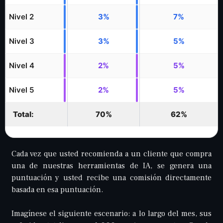
Nivel 2
3%
7%
Nivel 3
3%
5%
Nivel 4
2%
5%
Nivel 5
2%
5%
Total:
70%
62%
Cada vez que usted recomienda a un cliente que compra
una de nuestras herramientas de IA, se genera una
puntuación y usted recibe una comisión directamente
basada en esa puntuación.
Imagínese el siguiente escenario: a lo largo del mes, sus