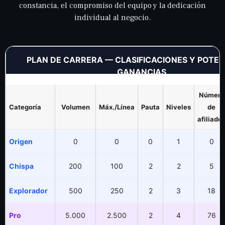
constancia, el compromiso del equipo y la dedicación
individual al negocio.
PLAN DE CARRERA — CLASIFICACIONES Y POTEN
GANANCIAS
Número
Categoría
Volumen
Máx./Línea
Pauta
Niveles
de
afiliado
Origen
0
0
0
1
0
Chispa
200
100
2
2
5
Explorador
500
250
2
3
18
Pro
5.000
2.500
2
4
76