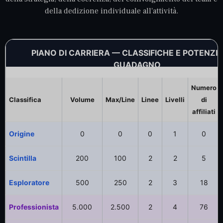
della dedizione individuale all'attività.
PIANO DI CARRIERA — CLASSIFICHE E POTENZIA
GUADAGNO
Numero
Classifica
Volume
Max/Line
Linee
Livelli
di
affiliati
Origine
0
0
0
1
0
Scintilla
200
100
2
2
5
Esploratore
500
250
2
3
18
Professionista
5.000
2.500
2
4
76