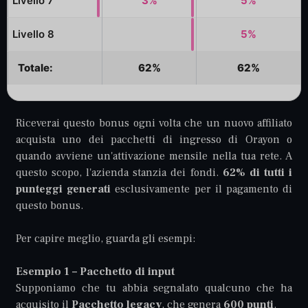
Livello 7
3%
5%
Livello 8
5%
Totale:
62%
62%
Riceverai questo bonus ogni volta che un nuovo affiliato
acquista uno dei pacchetti di ingresso di Orayon o
quando avviene un'attivazione mensile nella tua rete. A
questo scopo, l'azienda stanzia dei fondi.
62% di tutti i
punteggi generati
esclusivamente per il pagamento di
questo bonus.
Per capire meglio, guarda gli esempi:
Esempio 1 – Pacchetto di input
Supponiamo che tu abbia segnalato qualcuno che ha
acquisito il
Pacchetto legacy
, che genera
600 punti
.