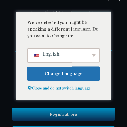
Sito non ufficiale! Sviluppato da un affiliato!
We've detected you might be
speaking a different language. Do
you want to change to:
Intelligenza artificiale • Sicurezza • Innovazione
English
ORAYON
Change Language
Close and do not switch language
Registrati ora