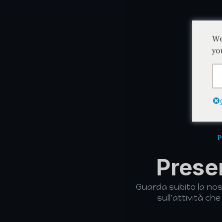
We
Orayon
yo
P
Prese
Guarda subito la nos
sull'attività ch