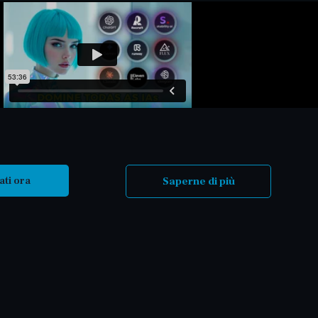
ati ora
Saperne di più