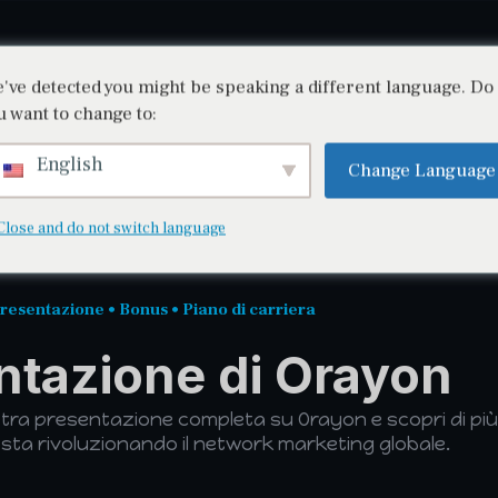
've detected you might be speaking a different language. Do
Presentazione
Registro
Login
u want to change to:
English
Change Language
Sito non ufficiale! Sviluppato da un affiliato!
Close and do not switch language
resentazione • Bonus • Piano di carriera
ntazione di Orayon
tra presentazione completa su Orayon e scopri di più
e sta rivoluzionando il network marketing globale.